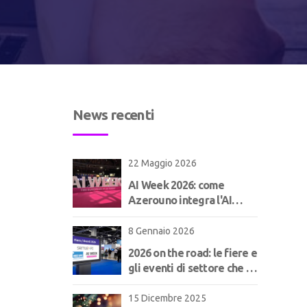
News recenti
22 Maggio 2026
AI Week 2026: come
Azerouno integra l'AI
nell'ERP per il
manifatturiero | Concept
8 Gennaio 2026
2026 on the road: le fiere e
gli eventi di settore che ci
aspettano!
15 Dicembre 2025