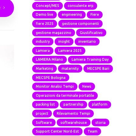
Concept/MES
consulente erp
e
Demo live
engineering
Fiere
fiere 2025
gestione componenti
gestione magazzino
Giustificativo
industry
insight
inventario
Lamiera
Lamiera 2025
LAMIERA Milano
Lamiera Training Day
Marketing
maternity
MECSPE Bari
MECSPE Bologna
Monitor Analisi Tempi
News
Operazioni da terminale portatile
packing list
partnership
platform
project
Rilevamento Tempi
Software
softwarehouse
storia
Support Center Nord-Est
Team