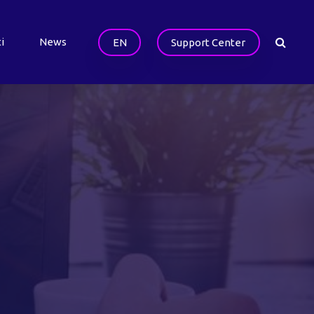
i
News
EN
Support Center