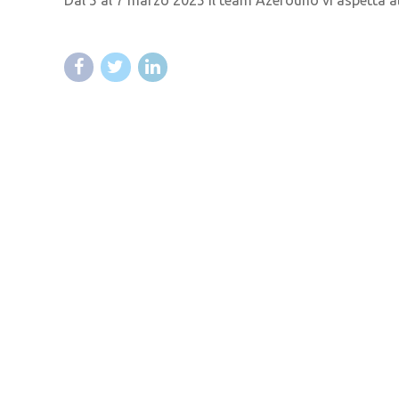
Dal 5 al 7 marzo 2025 il team Azerouno vi aspetta 