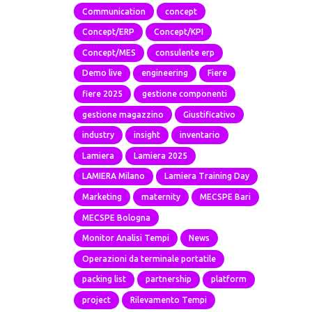
Communication
concept
Concept/ERP
Concept/KPI
Concept/MES
consulente erp
Demo live
engineering
Fiere
fiere 2025
gestione componenti
gestione magazzino
Giustificativo
industry
insight
inventario
Lamiera
Lamiera 2025
LAMIERA Milano
Lamiera Training Day
Marketing
maternity
MECSPE Bari
MECSPE Bologna
Monitor Analisi Tempi
News
Operazioni da terminale portatile
packing list
partnership
platform
project
Rilevamento Tempi