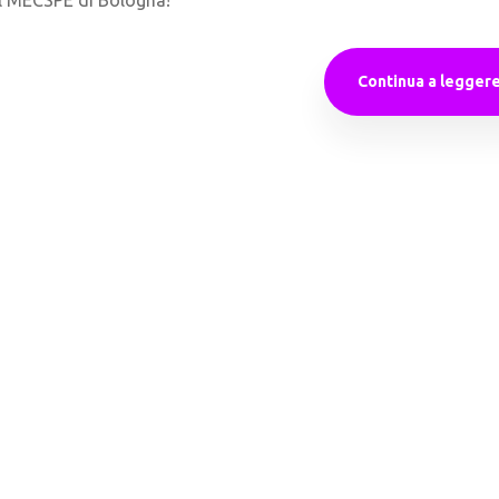
al MECSPE di Bologna!
Continua a legger