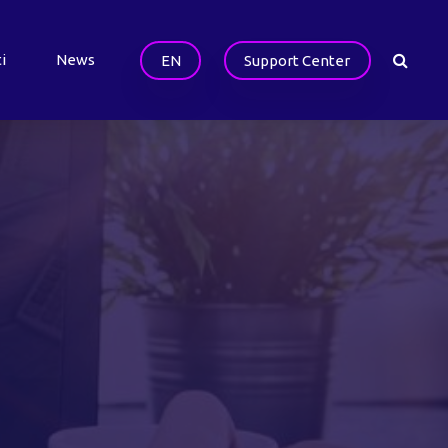
i
News
EN
Support Center