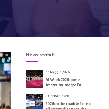
News recenti
22 Maggio 2026
AI Week 2026: come
Azerouno integra l'AI
nell'ERP per il
manifatturiero | Concept
8 Gennaio 2026
2026 on the road: le fiere e
gli eventi di settore che ci