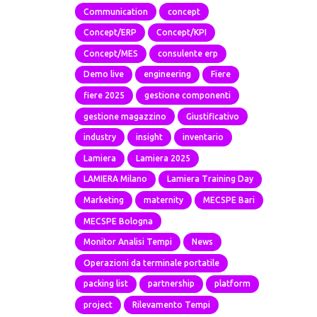
Communication
concept
Concept/ERP
Concept/KPI
Concept/MES
consulente erp
Demo live
engineering
Fiere
fiere 2025
gestione componenti
gestione magazzino
Giustificativo
industry
insight
inventario
Lamiera
Lamiera 2025
LAMIERA Milano
Lamiera Training Day
Marketing
maternity
MECSPE Bari
MECSPE Bologna
Monitor Analisi Tempi
News
Operazioni da terminale portatile
packing list
partnership
platform
project
Rilevamento Tempi