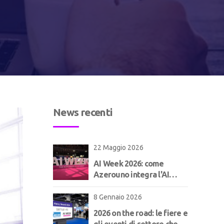
News recenti
22 Maggio 2026
AI Week 2026: come
Azerouno integra l'AI
nell'ERP per il
manifatturiero | Concept
8 Gennaio 2026
2026 on the road: le fiere e
gli eventi di settore che ci