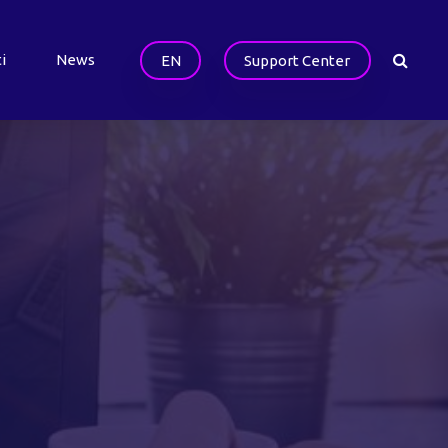
i
News
EN
Support Center