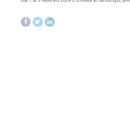
Dal 1 al 3 febbraio 2024 ci trovate al SamuExpo, pr