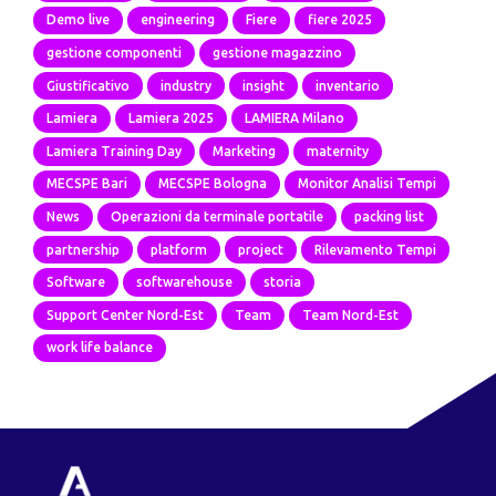
Demo live
engineering
Fiere
fiere 2025
gestione componenti
gestione magazzino
Giustificativo
industry
insight
inventario
Lamiera
Lamiera 2025
LAMIERA Milano
Lamiera Training Day
Marketing
maternity
MECSPE Bari
MECSPE Bologna
Monitor Analisi Tempi
News
Operazioni da terminale portatile
packing list
partnership
platform
project
Rilevamento Tempi
Software
softwarehouse
storia
Support Center Nord-Est
Team
Team Nord-Est
work life balance