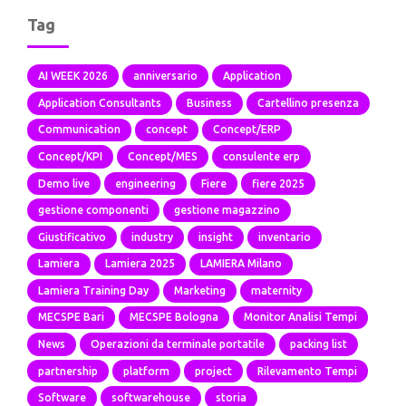
Tag
AI WEEK 2026
anniversario
Application
Application Consultants
Business
Cartellino presenza
Communication
concept
Concept/ERP
Concept/KPI
Concept/MES
consulente erp
Demo live
engineering
Fiere
fiere 2025
gestione componenti
gestione magazzino
Giustificativo
industry
insight
inventario
Lamiera
Lamiera 2025
LAMIERA Milano
Lamiera Training Day
Marketing
maternity
MECSPE Bari
MECSPE Bologna
Monitor Analisi Tempi
News
Operazioni da terminale portatile
packing list
partnership
platform
project
Rilevamento Tempi
Software
softwarehouse
storia