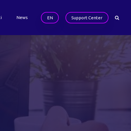
i
News
EN
Support Center