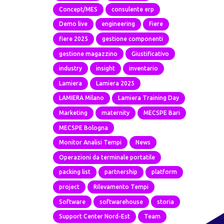
Concept/MES
consulente erp
Demo live
engineering
Fiere
fiere 2025
gestione componenti
gestione magazzino
Giustificativo
industry
insight
inventario
Lamiera
Lamiera 2025
LAMIERA Milano
Lamiera Training Day
Marketing
maternity
MECSPE Bari
MECSPE Bologna
Monitor Analisi Tempi
News
Operazioni da terminale portatile
packing list
partnership
platform
project
Rilevamento Tempi
Software
softwarehouse
storia
Support Center Nord-Est
Team