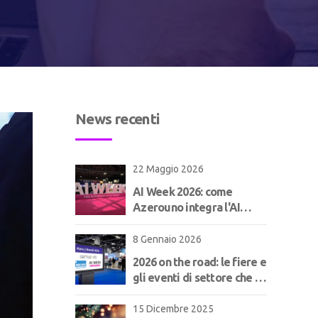
News recenti
22 Maggio 2026
AI Week 2026: come
Azerouno integra l'AI
nell'ERP per il
manifatturiero | Concept
8 Gennaio 2026
2026 on the road: le fiere e
gli eventi di settore che ci
aspettano!
15 Dicembre 2025