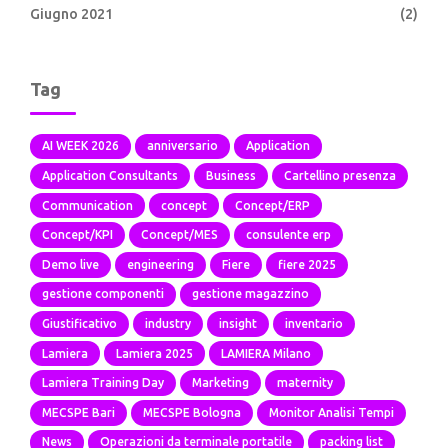
Giugno 2021
(2)
Tag
AI WEEK 2026
anniversario
Application
Application Consultants
Business
Cartellino presenza
Communication
concept
Concept/ERP
Concept/KPI
Concept/MES
consulente erp
Demo live
engineering
Fiere
fiere 2025
gestione componenti
gestione magazzino
Giustificativo
industry
insight
inventario
Lamiera
Lamiera 2025
LAMIERA Milano
Lamiera Training Day
Marketing
maternity
MECSPE Bari
MECSPE Bologna
Monitor Analisi Tempi
News
Operazioni da terminale portatile
packing list