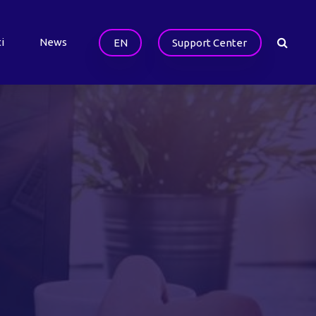
i
News
EN
Support Center