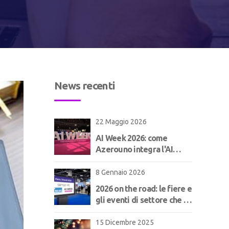
News recenti
22 Maggio 2026
AI Week 2026: come
Azerouno integra l'AI
nell'ERP per il
manifatturiero | Concept
8 Gennaio 2026
2026 on the road: le fiere e
gli eventi di settore che ci
aspettano!
15 Dicembre 2025