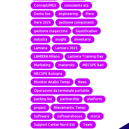
Concept/MES
consulente erp
Demo live
engineering
Fiere
fiere 2025
gestione componenti
gestione magazzino
Giustificativo
industry
insight
inventario
Lamiera
Lamiera 2025
LAMIERA Milano
Lamiera Training Day
Marketing
maternity
MECSPE Bari
MECSPE Bologna
Monitor Analisi Tempi
News
Operazioni da terminale portatile
packing list
partnership
platform
project
Rilevamento Tempi
Software
softwarehouse
storia
Support Center Nord-Est
Team