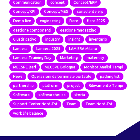
Communication
concept
Concept/ERP
Concept/KPI
Concept/MES
consulente erp
Demo live
engineering
Fiere
fiere 2025
gestione componenti
gestione magazzino
Giustificativo
industry
insight
inventario
Lamiera
Lamiera 2025
LAMIERA Milano
Lamiera Training Day
Marketing
maternity
MECSPE Bari
MECSPE Bologna
Monitor Analisi Tempi
News
Operazioni da terminale portatile
packing list
partnership
platform
project
Rilevamento Tempi
Software
softwarehouse
storia
Support Center Nord-Est
Team
Team Nord-Est
work life balance