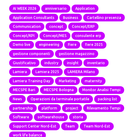
AI WEEK 2026
anniversario
Application
Application Consultants
Business
Cartellino presenza
Communication
concept
Concept/ERP
Concept/KPI
Concept/MES
consulente erp
Demo live
engineering
Fiere
fiere 2025
gestione componenti
gestione magazzino
Giustificativo
industry
insight
inventario
Lamiera
Lamiera 2025
LAMIERA Milano
Lamiera Training Day
Marketing
maternity
MECSPE Bari
MECSPE Bologna
Monitor Analisi Tempi
News
Operazioni da terminale portatile
packing list
partnership
platform
project
Rilevamento Tempi
Software
softwarehouse
storia
Support Center Nord-Est
Team
Team Nord-Est
work life balance