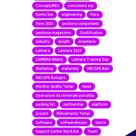
Concept/MES
consulente erp
Demo live
engineering
Fiere
fiere 2025
gestione componenti
gestione magazzino
Giustificativo
industry
insight
inventario
Lamiera
Lamiera 2025
LAMIERA Milano
Lamiera Training Day
Marketing
maternity
MECSPE Bari
MECSPE Bologna
Monitor Analisi Tempi
News
Operazioni da terminale portatile
packing list
partnership
platform
project
Rilevamento Tempi
Software
softwarehouse
storia
Support Center Nord-Est
Team