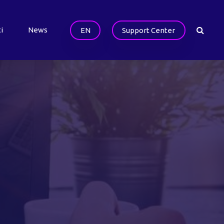
i
News
EN
Support Center