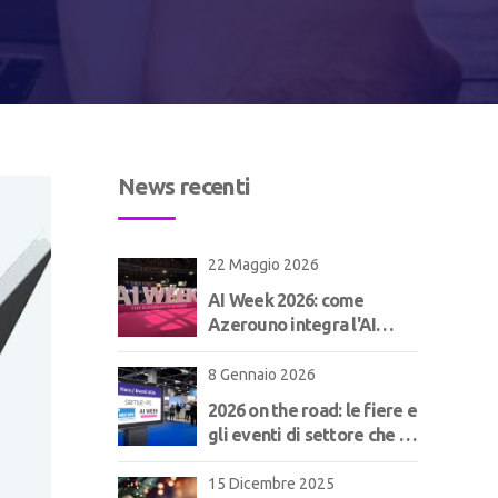
News recenti
22 Maggio 2026
AI Week 2026: come
Azerouno integra l'AI
nell'ERP per il
manifatturiero | Concept
8 Gennaio 2026
2026 on the road: le fiere e
gli eventi di settore che ci
aspettano!
15 Dicembre 2025