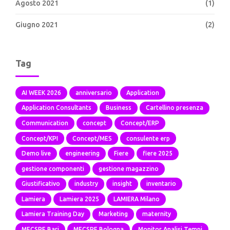
Agosto 2021
(1)
Giugno 2021
(2)
Tag
AI WEEK 2026
anniversario
Application
Application Consultants
Business
Cartellino presenza
Communication
concept
Concept/ERP
Concept/KPI
Concept/MES
consulente erp
Demo live
engineering
Fiere
fiere 2025
gestione componenti
gestione magazzino
Giustificativo
industry
insight
inventario
Lamiera
Lamiera 2025
LAMIERA Milano
Lamiera Training Day
Marketing
maternity
MECSPE Bari
MECSPE Bologna
Monitor Analisi Tempi