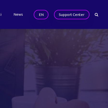
i
News
EN
Support Center