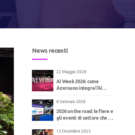
News recenti
22 Maggio 2026
AI Week 2026: come
Azerouno integra l'AI
nell'ERP per il
manifatturiero | Concept
8 Gennaio 2026
2026 on the road: le fiere e
gli eventi di settore che ci
aspettano!
15 Dicembre 2025