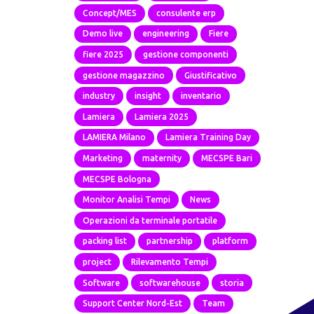
Concept/MES
consulente erp
Demo live
engineering
Fiere
fiere 2025
gestione componenti
gestione magazzino
Giustificativo
industry
insight
inventario
Lamiera
Lamiera 2025
LAMIERA Milano
Lamiera Training Day
Marketing
maternity
MECSPE Bari
MECSPE Bologna
Monitor Analisi Tempi
News
Operazioni da terminale portatile
packing list
partnership
platform
project
Rilevamento Tempi
Software
softwarehouse
storia
Support Center Nord-Est
Team