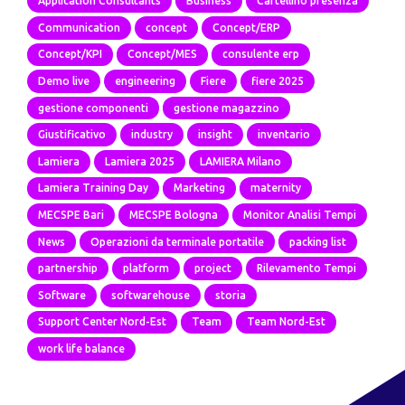
Application Consultants
Business
Cartellino presenza
Communication
concept
Concept/ERP
Concept/KPI
Concept/MES
consulente erp
Demo live
engineering
Fiere
fiere 2025
gestione componenti
gestione magazzino
Giustificativo
industry
insight
inventario
Lamiera
Lamiera 2025
LAMIERA Milano
Lamiera Training Day
Marketing
maternity
MECSPE Bari
MECSPE Bologna
Monitor Analisi Tempi
News
Operazioni da terminale portatile
packing list
partnership
platform
project
Rilevamento Tempi
Software
softwarehouse
storia
Support Center Nord-Est
Team
Team Nord-Est
work life balance