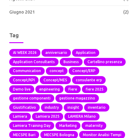
Giugno 2021
(2)
Tag
AI WEEK 2026
anniversario
Application
Application Consultants
Business
Cartellino presenza
Communication
concept
Concept/ERP
Concept/KPI
Concept/MES
consulente erp
Demo live
engineering
Fiere
fiere 2025
gestione componenti
gestione magazzino
Giustificativo
industry
insight
inventario
Lamiera
Lamiera 2025
LAMIERA Milano
Lamiera Training Day
Marketing
maternity
MECSPE Bari
MECSPE Bologna
Monitor Analisi Tempi