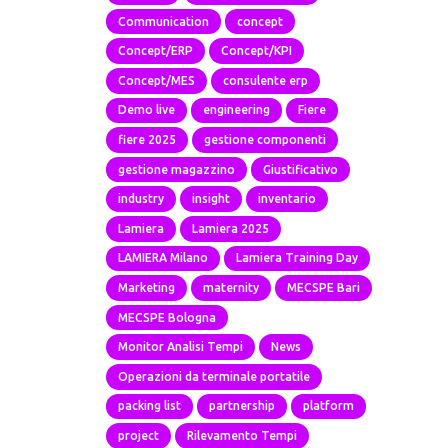
Communication
concept
Concept/ERP
Concept/KPI
Concept/MES
consulente erp
Demo live
engineering
Fiere
fiere 2025
gestione componenti
gestione magazzino
Giustificativo
industry
insight
inventario
Lamiera
Lamiera 2025
LAMIERA Milano
Lamiera Training Day
Marketing
maternity
MECSPE Bari
MECSPE Bologna
Monitor Analisi Tempi
News
Operazioni da terminale portatile
packing list
partnership
platform
project
Rilevamento Tempi