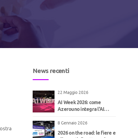
News recenti
22 Maggio 2026
AI Week 2026: come
Azerouno integra l'AI
nell'ERP per il
manifatturiero | Concept
8 Gennaio 2026
nostra
2026 on the road: le fiere e