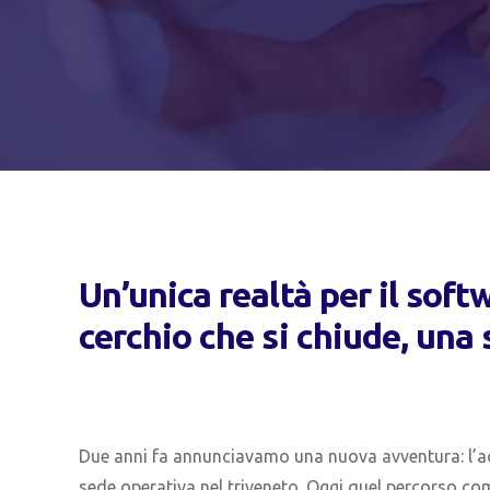
Un’unica realtà per il sof
cerchio che si chiude, una
Due anni fa annunciavamo una nuova avventura: l’acq
sede operativa nel triveneto. Oggi quel percorso com