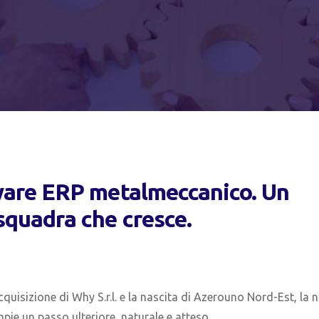
tware ERP metalmeccanico. U
n
 squadra che cresce.
uisizione di Why S.r.l. e la nascita di Azerouno Nord-Est, la 
pie un passo ulteriore, naturale e atteso.