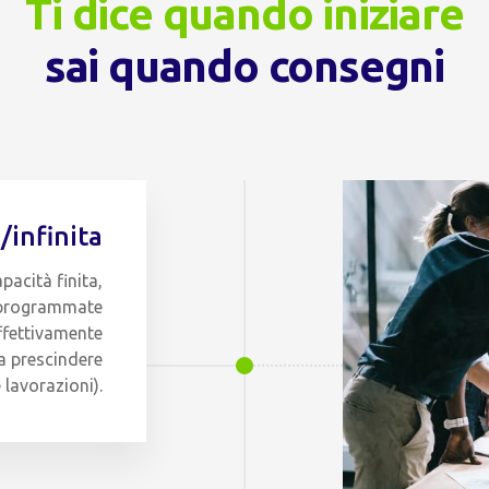
Ti dice quando iniziare
sai quando consegni
/infinita
pacità finita,
à programmate
ffettivamente
 a prescindere
e lavorazioni).