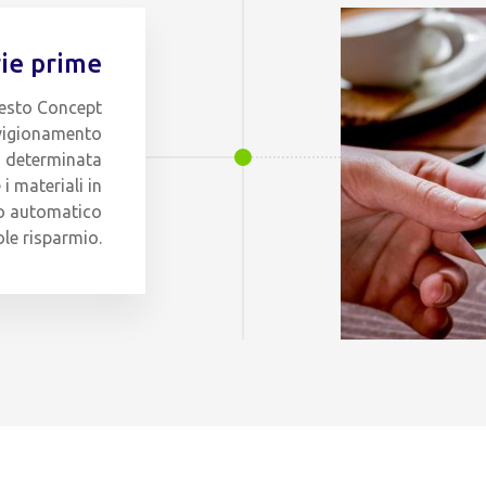
rie prime
questo Concept
vvigionamento
a determinata
 materiali in
do automatico
le risparmio.