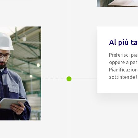
Al più t
Preferisci pi
oppure a part
Pianificazio
sottintende l