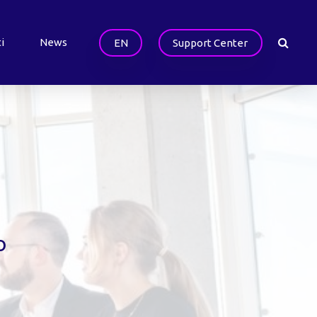
i
News
EN
Support Center
o