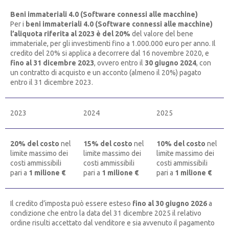
Beni immateriali 4.0 (Software connessi alle macchine)
Per i
beni immateriali 4.0 (Software connessi alle macchine)
l’aliquota riferita al 2023 è del 20%
del valore del bene
immateriale, per gli investimenti fino a 1.000.000 euro per anno. Il
credito del 20% si applica a decorrere dal 16 novembre 2020, e
fino al 31 dicembre 2023
, ovvero entro il
30 giugno 2024
, con
un contratto di acquisto e un acconto (almeno il 20%) pagato
entro il 31 dicembre 2023.
2023
2024
2025
20% del costo
nel
15% del costo
nel
10% del costo
nel
limite massimo dei
limite massimo dei
limite massimo dei
costi ammissibili
costi ammissibili
costi ammissibili
pari a
1 milione €
pari a
1 milione €
pari a
1 milione €
Il credito d’imposta può essere esteso
fino al 30 giugno 2026
a
condizione che entro la data del 31 dicembre 2025 il relativo
ordine risulti accettato dal venditore e sia avvenuto il pagamento